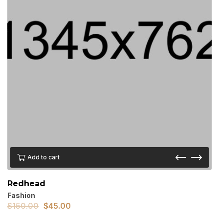
Add to cart
Redhead
Fashion
$
150.00
$
45.00